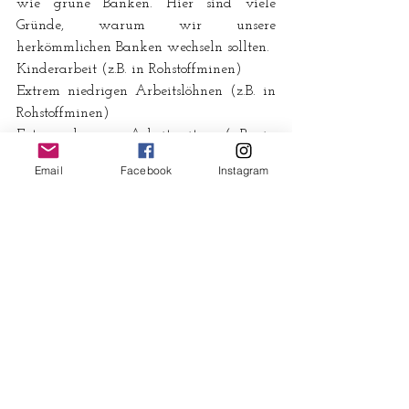
wie grüne Banken. Hier sind viele 
Gründe, warum wir unsere 
herkömmlichen Banken wechseln sollten.
Kinderarbeit (z.B. in Rohstoffminen)
Extrem niedrigen Arbeitslöhnen (z.B. in 
Rohstoffminen)
Extrem langen Arbeitszeiten (z.B. in 
Rohstoffminen)
Email
Facebook
Instagram
Zwangsumsiedlungen (z.B. um 
Regenwald abholzen zu können oder 
Braunkohle zu fördern)
Umweltzerstörung
Abholzung des Regenwaldes (z.B. für 
Palmölplantagen und Sojaplantagen als 
Futtermittel für die Fleischindustrie)
Klimawandel (z.B. Fossile Energie)
Rüstungsproduktion und 
Rüstungsexporten in Konfliktgebiete (Zur 
Zeit sehr aktuell, die humanitären 