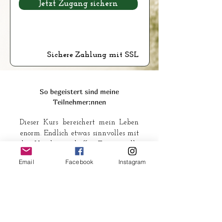
Jetzt Zugang sichern
Sichere Zahlung mit SSL
So begeistert sind meine
Teilnehmer:nnen
Dieser Kurs bereichert mein Leben
enorm. Endlich etwas sinnvolles mit
den Händen erschaffen. Es ist so toll.
Stefanie K.
Email
Facebook
Instagram
Ich wollte schon lange das Hand-
werk des Korbwickelns erlernen. Ich
lebe in Deutschland, wo es keine
Kurse gibt. Endlich war es soweit.