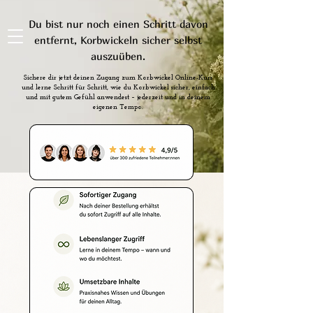
Du bist nur noch einen Schritt davon
Naturspiritualität
entfernt, Korbwickeln sicher selbst
auszuüben.
Sichere dir jetzt deinen Zugang zum Korbwickel Online-Kurs
und lerne Schritt für Schritt, wie du Korbwickel sicher, einfach
und mit gutem Gefühl anwendest – jederzeit und in deinem
eigenen Tempo.