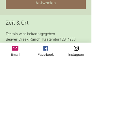
Antworten
Zeit & Ort
Termin wird bekanntgegeben
Beaver Creek Ranch, Kastendorf 28, 4280
Königswiesen, Österreich
Email
Facebook
Instagram
Antworten
Diese Veranstaltung teilen