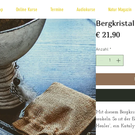
op
Online Kurse
Termine
Audiokurse
Natur Magazin
Bergkrista
Prei
€ 21,90
Anzahl
*
Mit diesem Bergkris
orakeln. So ist der 
Healer“, ein Katal
und verschafft Kla