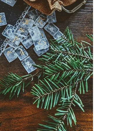
wundervoll in der 
Tagesrune einfach i
Mit dabei, bei dies
Baumwoll/Leinenbeu
Runenbotschaften u