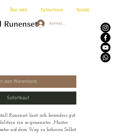
Über mich
PartnerInnen
Kontakt
ll Runenset
Anmelden
s
In den Warenkorb
Sofortkauf
tall Runenset lässt sich besonders gut
Edelstein ein so genannter „Master
ysator auf dem Weg zu höheren Selbst
rheit & Ordnung. Er liegt zudem ganz