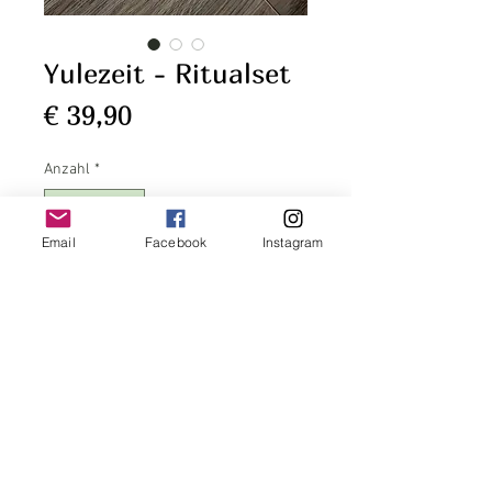
Yulezeit - Ritualset
Preis
€ 39,90
Anzahl
*
Email
Facebook
Instagram
In den Warenkorb
Sofortkauf
Yulezeit ist Ritualzeit!
Mit den Dunkel,- und Sperrnächten
beginnt die magische Zeit, die sich