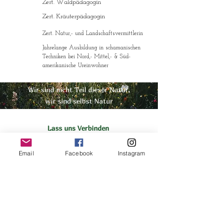
Zert. Waldpädagogin
Zert. Kräuterpädagogin
Zert. Natur,- und Landschaftsvermittlerin
Jahrelange Ausbildung in schamanischen
Techniken bei Nord,- Mittel,- & Süd-
amerikanische Ureinwohner
Wir sind nicht Teil dieser Natur,
wir sind selbst Natur
Lass uns Verbinden
Bereit für den nächsten Schritt?
Nimm Kontakt mit mir auf, ich freue mich darauf,
Email
Facebook
Instagram
dich kennenzulernen
Schreib mir eine Mail