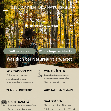
WILLKOMMEN BEI NATURSPIRIT
Naturspiritualität
Die Natur ist
deine
beste Lehrerin
Handwerk. Wildkräuter. Rituale. Waldbaden.
Für mehr Verbindung, Wissen & innere Balance
Online Kurse
Workshops entdecken
Was dich bei Naturspirit erwartet
WILDKRÄUTER
KORBWERKSTATT
Heilpflanzen erkennen.
Altes Wissen bewahren.
Naturwissen vertiefen.
Kreativität leben.​
Gesundheit stärken.
Mit Händen erschaffen.
ZUM NATURMAGAZIN
ZUM ONLINE SHOP
WALDBADEN
SPIRITUALITÄT
Ruhe zwischen Bäumen.
Alte Rituale neu entdecken.
Tief durchatmen im Wald.
Zeremonien begehen.