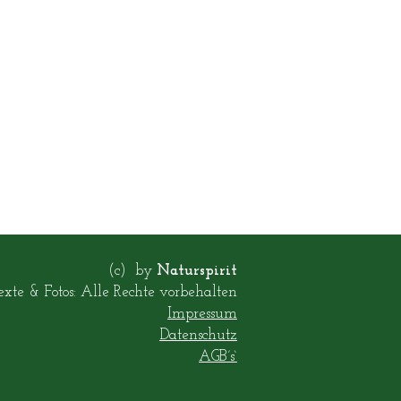
(c) by
Naturspirit
exte & Fotos: Alle Rechte vorbehalten
Impressum
Datenschutz
AGB´s`