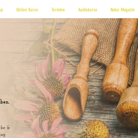
op
Online Kurse
Termine
Audiokurse
Natur Magazin
ben.
ebe &
ung