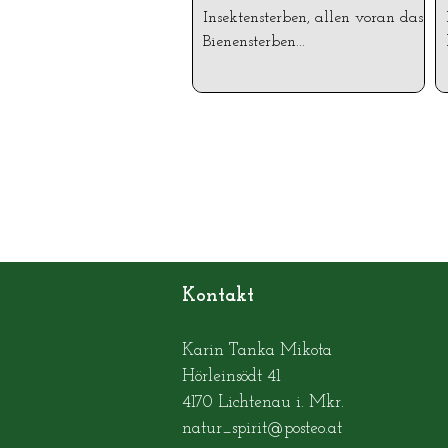
Insektensterben, allen voran das
Bienensterben...
Kontakt
Karin Tanka Mikota
Hörleinsödt 41
4170 Lichtenau i. Mkr.
natur_spirit@posteo.at