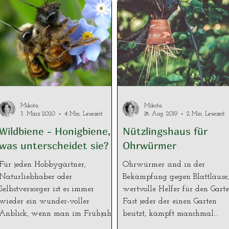
Mikota
Mikota
3. März 2020
4 Min. Lesezeit
18. Aug. 2019
2 Min. Lesezeit
Wildbiene - Honigbiene,
Nützlingshaus für
was unterscheidet sie?
Ohrwürmer
Für jeden Hobbygärtner,
Ohrwürmer sind in der
Naturliebhaber oder
Bekämpfung gegen Blattläuse,
Selbstversorger ist es immer
wertvolle Helfer für den Garte
wieder ein wunder-voller
Fast jeder der einen Garten
Anblick, wenn man im Frühjahr
besitzt, kämpft manchmal...
den...