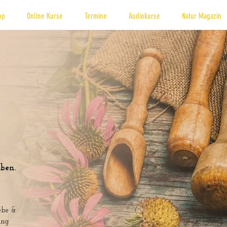
op
Online Kurse
Termine
Audiokurse
Natur Magazin
ben.
ebe &
ung