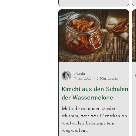
Mittrommlerinnen gleich wegen
des Rezepts ausgequetscht. Ich
könnte mich wirklich reinlegen.
Mittlerweile hab ich es schon 3x
nachgerührt. Bin echt süchtig
danach. Da dieser Dip oder
Aufstrich eine leicht süße Note
hat, passt er perfekt zum Aroma
des Waldmeisters. Aber beim
Waldmeister ein bisschen acht
Mikota
geben, denn er enthält v
7. Juli 2025
3 Min. Lesezeit
Kimchi aus den Schalen
der Wassermelone
Ich finde es immer wieder
schlimm, was wir Menschen an
wertvollen Lebensmitteln
wegwerfen...