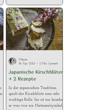
was
,
r
wie
e,
ar.
Mikota
18. Apr. 2025
2 Min. Lesezeit
Japanische Kirschblüten
+ 2 Rezepte
r
In der japanischen Tradition,
en
spielt die Kirschblüte eine sehr
wichtige Rolle. Sie ist ein bisschen
so was wie ein Nationalsymbol.