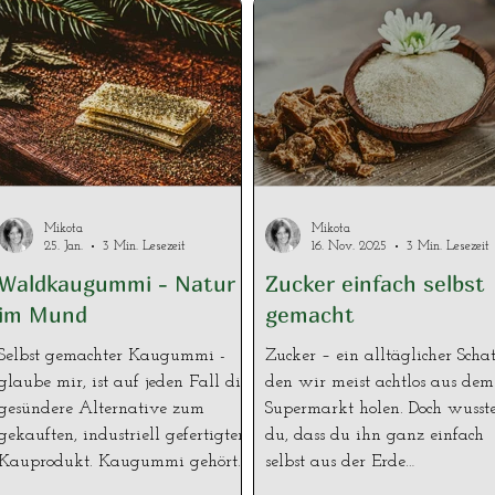
Mikota
Mikota
25. Jan.
3 Min. Lesezeit
16. Nov. 2025
3 Min. Lesezeit
Waldkaugummi - Natur
Zucker einfach selbst
im Mund
gemacht
Selbst gemachter Kaugummi -
Zucker – ein alltäglicher Schat
glaube mir, ist auf jeden Fall die
den wir meist achtlos aus dem
gesündere Alternative zum
Supermarkt holen. Doch wusste
gekauften, industriell gefertigten
du, dass du ihn ganz einfach
Kauprodukt. Kaugummi gehört
selbst aus der Erde
für viele Menschen zum Alltag:
hervorzaubern kannst? Ja,