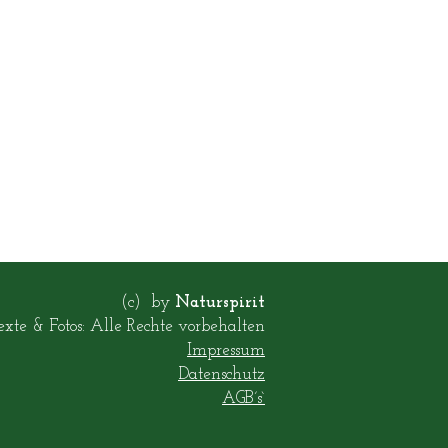
(c) by
Naturspirit
exte & Fotos: Alle Rechte vorbehalten
Impressum
Datenschutz
AGB´s`