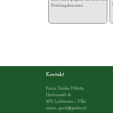
Frühlingskräutern.
Kontakt
Karin Tanka Mikota
Hörleinsödt 41
4170 Lichtenau i. Mkr.
natur_spirit@posteo.at