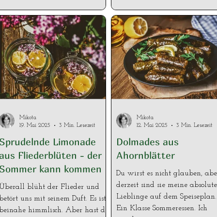
nach dem Essen, unterwegs oder
vermutlich klingt der Titel et
einfach aus Gewohnheit. Doch ein
seltsam, "Zucker selbstgemacht"
Blick auf die Zutatenliste
denn grundsätzlich sollten wi
handelsüblicher Kaugummis
versuchen auf so viel Zucker 
wirft Fragen auf. Immer mehr
möglich zu verzichten, nichts
Menschen interessieren sich
desto Trotz ist er für viele Ding
deshalb für selbst gemachten
z. B: konservieren von
Kaugummi, aus natürlichen
Lebensmitteln, oft unverzichtb
Rohstoffen und ohne
Außerdem macht es sehr wohl
problematische Zusatzstoffe. Aber
einen Unterschied, ob der Z
Mikota
Mikota
warum steht ko
19. Mai 2025
3 Min. Lesezeit
12. Mai 2025
3 Min. Lesezeit
Sprudelnde Limonade
Dolmades aus
aus Fliederblüten - der
Ahornblätter
Sommer kann kommen
Du wirst es nicht glauben, abe
derzeit sind sie meine absolut
Überall blüht der Flieder und
Lieblinge auf dem Speiseplan.
betört uns mit seinem Duft. Es ist
Ein Klasse Sommeressen. Ich
beinahe himmlisch. Aber hast du