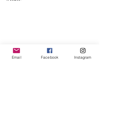
Email
Facebook
Instagram
7) KÜMMEL:
Für unsere Ahnen galt jener Kümmel als 
besonders heilkräftig, welcher an 
Johannis und am Vitustag gesammelt 
wurde.
Der Johannistag wurde als Hochfest für 