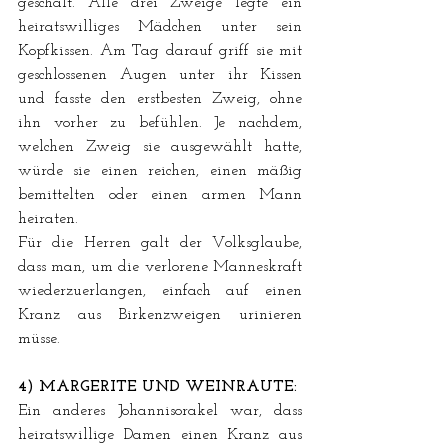
geschält. Alle drei Zweige legte ein 
heiratswilliges Mädchen unter sein 
Kopfkissen. Am Tag darauf griff sie mit 
geschlossenen Augen unter ihr Kissen 
und fasste den erstbesten Zweig, ohne 
ihn vorher zu befühlen. Je nachdem, 
welchen Zweig sie ausgewählt hatte, 
würde sie einen reichen, einen mäßig 
bemittelten oder einen armen Mann 
heiraten.
Für die Herren galt der Volksglaube, 
dass man, um die verlorene Manneskraft 
wiederzuerlangen, einfach auf einen 
Kranz aus Birkenzweigen urinieren 
müsse.
4) MARGERITE UND WEINRAUTE:
Ein anderes Johannisorakel war, dass 
heiratswillige Damen einen Kranz aus 