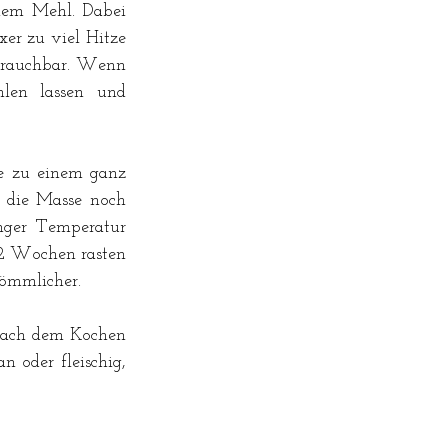
nem Mehl. Dabei 
er zu viel Hitze 
nbrauchbar. Wenn 
len lassen und 
e zu einem ganz 
 die Masse noch 
nger Temperatur 
 2 Wochen rasten 
kömmlicher. 
nach dem Kochen 
 oder fleischig, 