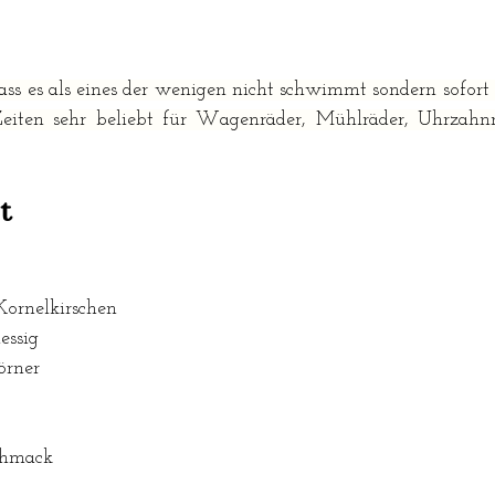
dass es als eines der wenigen nicht schwimmt sondern sofort 
eiten sehr beliebt für Wagenräder, Mühlräder, Uhrzahnrä
t
Kornelkirschen
ssig
örner 
chmack