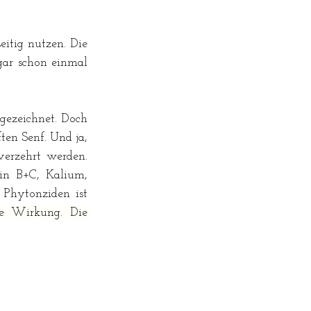
itig nutzen. Die 
ar schon einmal 
ezeichnet. Doch 
en Senf. Und ja, 
erzehrt werden. 
n B+C, Kalium, 
 
Phytonziden ist 
de Wirkung. Die 