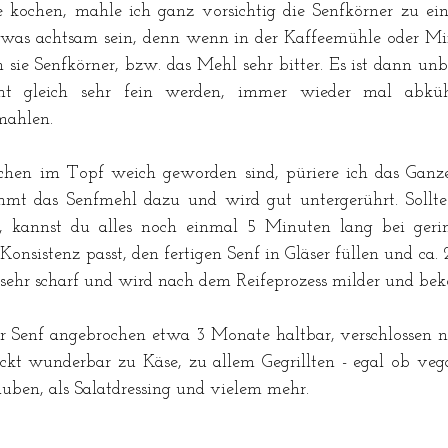
kochen, mahle ich ganz vorsichtig die Senfkörner zu ei
twas achtsam sein, denn wenn in der Kaffeemühle oder Mix
 sie Senfkörner, bzw. das Mehl sehr bitter. Es ist dann u
cht gleich sehr fein werden, immer wieder mal abküh
mahlen.
schen im Topf weich geworden sind, püriere ich das Ganz
mmt das Senfmehl dazu und wird gut untergerührt. Sollte
n, kannst du alles noch einmal 5 Minuten lang bei geri
onsistenz passt, den fertigen Senf in Gläser füllen und ca.
s sehr scharf und wird nach dem Reifeprozess milder und be
er Senf angebrochen etwa 3 Monate haltbar, verschlossen 
ckt wunderbar zu Käse, zu allem Gegrillten - egal ob vegan
ben, als Salatdressing und vielem mehr. 