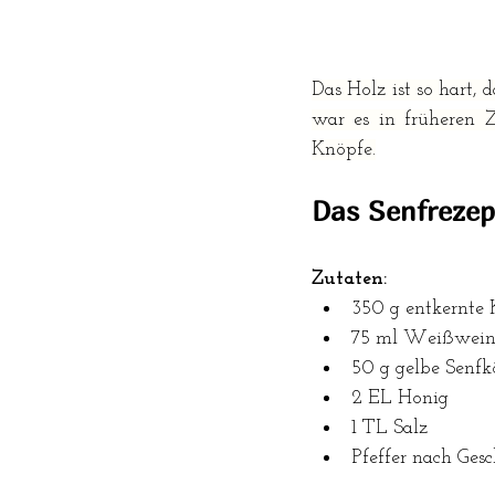
Das Holz ist so hart, 
war es in früheren Z
Knöpfe.
Das Senfrezep
Zutaten:
350 g entkernte 
75 ml 
Weißweine
50 g gelbe 
Senfk
2 EL Honig
1 TL Salz
Pfeffer nach Ges