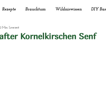
Rezepte
Brauchtum
Wildniswissen
DIY Bas
2 Min. Lesezeit
imwerken
Kreativität
Kräuter
Naturkosmet
fter Kornelkirschen Senf
ung
Tiere
Upcycling
Nachhaltigkeit
Deko