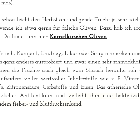
 mas). 
 schon leicht den Herbst ankündigende Frucht ja sehr vielse
wende ich etwa gerne für falsche Oliven. Dazu hab ich sog
 Du findest ihn hier: 
Kornelkirschen Oliven
strich, Kompott, Chutney, Likör oder Sirup schmecken ausg
 ganz anderes ausprobiert und zwar einen sehr schmackhaft
önnen die Früchte auch gleich vom Strauch herunter roh v
außerdem voller wertvoller Inhaltsstoffe wie z. B: 
Vitami
e, Zitronensäure, Gerbstoffe und Eisen. Das ätherische Öl
nzliches Antibiotikum und 
verleiht ihm eine bakterizi
udem fieber- und blutdrucksenkend.