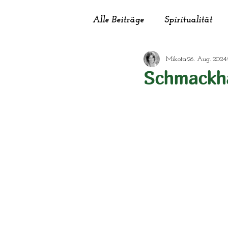
Alle Beiträge
Spiritualität
Mikota
26. Aug. 2024
Garten
Haushalt
He
Schmackha
Schönheit
Selbstversorg
Sinnfluencer