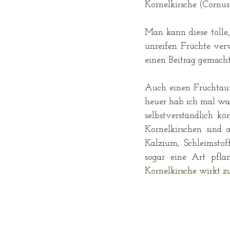
Kornelkirsche (Cornus
Man kann diese tolle,
unreifen Früchte ver
einen Beitrag gemacht.
Auch einen Fruchtauf
heuer hab ich mal was
selbstverständlich k
Kornelkirschen sind 
Kalzium, Schleimstoff
sogar eine Art pfla
Kornelkirsche wirkt z