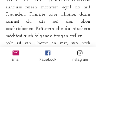
Wenn du die Wintersonnenwende 
zuhause feiern möchtest, egal ob mit 
Freunden, Familie oder alleine, dann 
kannst du dir bei den oben 
beschriebenen Kräutern die du räuchern 
möchtest auch folgende Fragen stellen.
Wo ist ein Thema in mir, wo noch 
völlige Dunkelheit herrscht?
Was will ans Licht gebracht werden?
Email
Facebook
Instagram
Welche dunkle Seite schlummert in mir?
Auf welchen Neubeginn möchte ich 
zusteuern?
Ich wünsche euch besinnliche und ruhige 
Tage, eure
Tanka
Mein Buchtipp für euch: 