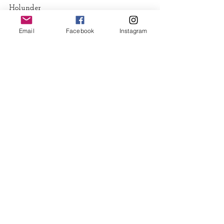
Holunder
Beifuß
Email
Facebook
Instagram
Arnika
Mädesüß
Johanniskraut
Ich wünsche euch von Herzen ein 
wundervolles Midsommerfest, eure
Tanka
Mein Buchtipp für euch: 