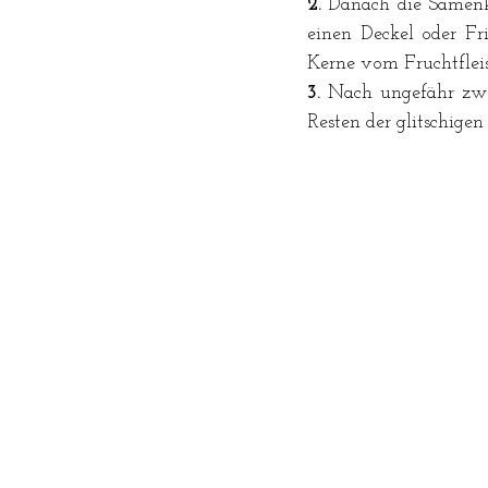
2.
 Danach die Samenkö
einen Deckel oder Fri
Kerne vom Fruchtfleis
3.
 Nach ungefähr zwe
Resten der glitschigen