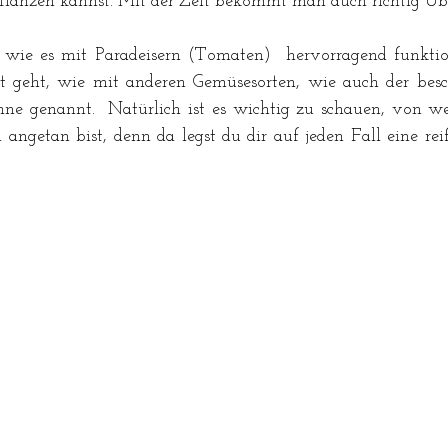
pflanzen kannst. Mit der Zeit bekommt man auch richtig Üb
 wie es mit Paradeisern (Tomaten)  hervorragend funktion
t geht, wie mit anderen Gemüsesorten, wie auch der besch
ne genannt.  Natürlich ist es wichtig zu schauen, von wel
angetan bist, denn da legst du dir auf jeden Fall eine reif