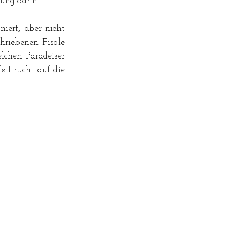
ung darin.
iert, aber nicht 
riebenen Fisole 
chen Paradeiser 
e Frucht auf die 