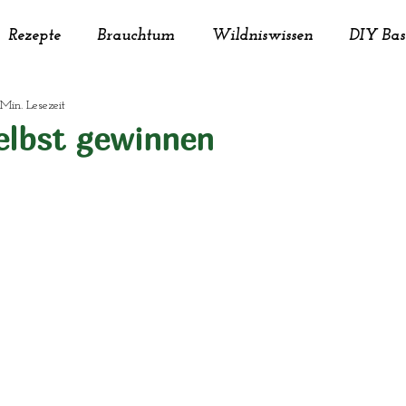
Rezepte
Brauchtum
Wildniswissen
DIY Bas
 Min. Lesezeit
imwerken
Kreativität
Kräuter
Naturkosmet
elbst gewinnen
ung
Tiere
Upcycling
Nachhaltigkeit
Deko