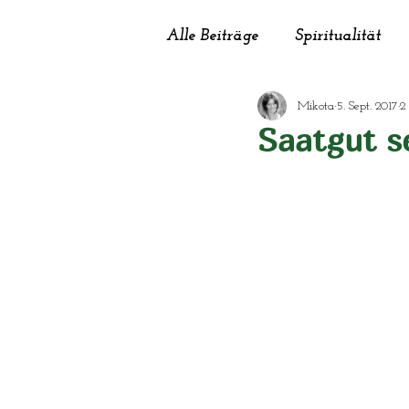
Alle Beiträge
Spiritualität
Mikota
5. Sept. 2017
2
Garten
Haushalt
He
Saatgut s
Schönheit
Selbstversorg
Sinnfluencer