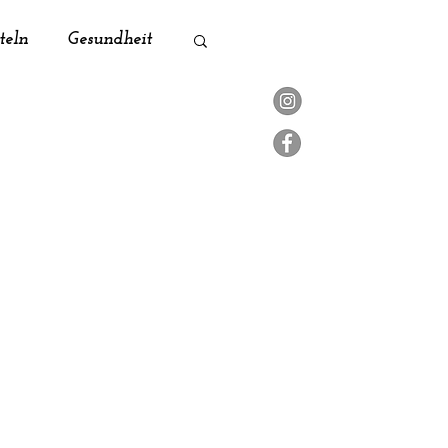
teln
Gesundheit
ik
Naturküche
Zero Waste