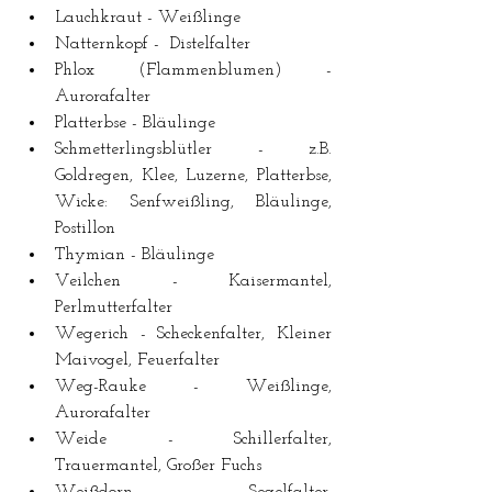
Lauchkraut - Weißlinge  
Natternkopf -  Distelfalter  
Phlox (Flammenblumen) - 
Aurorafalter  
Platterbse - Bläulinge  
Schmetterlingsblütler - z.B. 
Goldregen, Klee, Luzerne, Platterbse, 
Wicke: Senfweißling, Bläulinge, 
Postillon  
Thymian - Bläulinge  
Veilchen - Kaisermantel, 
Perlmutterfalter  
Wegerich - Scheckenfalter, Kleiner 
Maivogel, Feuerfalter  
Weg-Rauke - Weißlinge, 
Aurorafalter  
Weide - Schillerfalter, 
Trauermantel, Großer Fuchs  
Weißdorn - Segelfalter, 