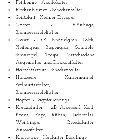
Fetthenne - Apollofalter  
Flockenblumen - Scheckenfalter  
Geißblatt - Kleiner Eisvogel  
Ginster - Bläulinge, 
Brombeerzipfelfalter  
Gräser - z.B. Knäuelgras, Lolch, 
Pfeifengras, Rispengras, Schmiele, 
Schwingel, Trespe: Verschiedene 
Augenfalter und Dickkopffalter  
Habichtskraut   Scheckenfalter  
Himbeere - Kaisermantel, 
Perlmutterfalter, 
Brombeerzipfelfalter  
Hopfen - Tagpfauenauge  
Kreuzblütler  - z.B. Ackersenf, Kohl, 
Kresse, Raps, Rüben, Judastaler: 
Weißlinge, Resedafalter, 
Aurorafalter  
Kronwicke - Heufalter, Bläulinge  