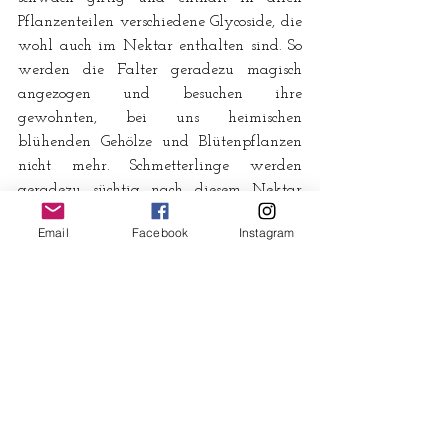
Pflanzenteilen verschiedene Glycoside, die 
wohl auch im Nektar enthalten sind. So 
werden die Falter geradezu magisch 
angezogen und besuchen ihre 
gewohnten, bei uns heimischen 
blühenden Gehölze und Blütenpflanzen 
nicht mehr. Schmetterlinge werden 
geradezu süchtig nach diesem Nektar 
und saugen mit kurzen Unterbrechungen 
Email
Facebook
Instagram
tagelang immer wieder beim gleichen 
Strauch. In den Pausen zeigen sie aber 
auch ein bedenklich anormales 
Verhalten: Sie verlieren alle Scheu und 
werden damit leichte Beute für Vögel. 
Dem Betrachter wird dieser 
Zusammenhang oft nicht klar und er ist 
dankbar für das schöne Fotomotiv. Auch 
wenn der Flieder wundervoll riecht, 