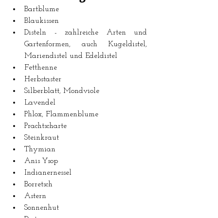
Bartblume   
Blaukissen   
Disteln - zahlreiche Arten und 
Gartenformen, auch Kugeldistel, 
Mariendistel und Edeldistel   
Fetthenne   
Herbstaster  
Silberblatt, Mondviole   
Lavendel   
Phlox, Flammenblume   
Prachtscharte   
Steinkraut   
Thymian   
Anis Ysop  
Indianernessel  
Borretsch  
Astern  
Sonnenhut  