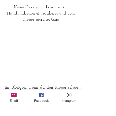
Keine Hexerei und du hast im 
Handumdrehen ein sauberes und vom 
Kleber befreites Glas. 
Im Übrigen, wenn du den Kleber selber 
herstellst, dann hast du die Probleme 
nicht, denn der Naturkleber geht alleine 
Email
Facebook
Instagram
schon mit Wasser von den Gläsern ab. 
Wenn du wissen möchtest, wie man ihn 