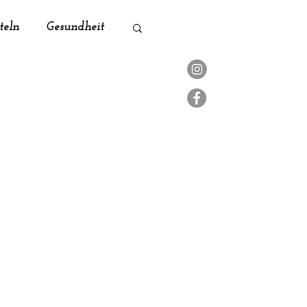
teln
Gesundheit
ik
Naturküche
Zero Waste