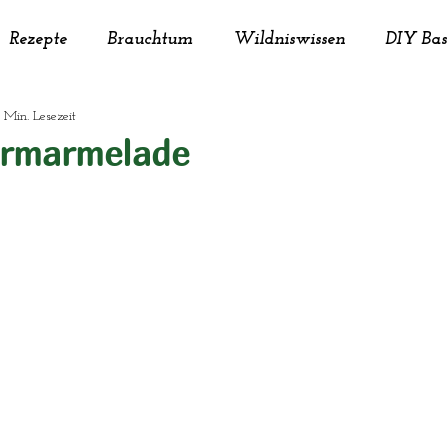
Rezepte
Brauchtum
Wildniswissen
DIY Bas
1 Min. Lesezeit
imwerken
Kreativität
Kräuter
Naturkosmet
ermarmelade
ung
Tiere
Upcycling
Nachhaltigkeit
Deko