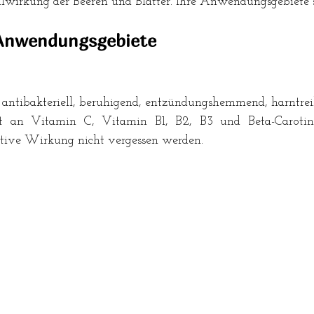
ilwirkung der Beeren und Blätter. Ihre Anwendungsgebiete 
Anwendungsgebiete
t antibakteriell, beruhigend, entzündungshemmend, harntr
t an Vitamin C, Vitamin B1, B2, B3 und Beta-Carotin
tive Wirkung nicht vergessen werden. 