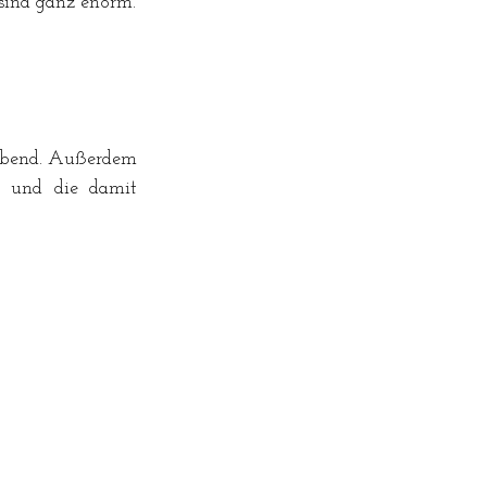
sind ganz enorm.
eibend. Außerdem 
 und die damit 