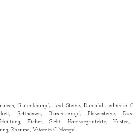
tnässen, Blasenkrampf,- und Steine, Durchfall, erhöhter Cho
gkeit, Bettnässen, Blasenkrampf, Blasensteine, Durch
 Erkältung, Fieber, Gicht, Harnwegsinfekte, Husten, 
ung, Rheuma, Vitamin C Mangel 