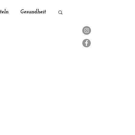
teln
Gesundheit
ik
Naturküche
Zero Waste