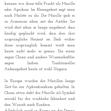
kennen wir diese tolle Frucht als Marille 
oder Aprikose. Im Rheingebiet sagt man 
auch Malete zu ihr. Die Marille gab es 
in 
Armenien
 schon seit der Antike. Sie 
wird dort schon so lange angebaut, dass 
häufig geglaubt wird, dass dies ihre 
ursprüngliche Heimat sei. Doch woher 
diese ursprünglich kommt weiß man 
heute nicht mehr so genau. Die einen 
sagen China und andere Wissenschaftler 
sagen Indien. Traditionelles 
Anbaugebiet heute ist wohl Ungarn. 
In Europa wurden die Marillen lange 
Zeit für ein 
Aphrodisiak
um gehalten. In 
China
 etwa steht die Marille als 
Symbol
sowohl für die weibliche Schönheit und 
den Wunsch nach Kindern.
Alljährlich wird in 
Krems an der Donau