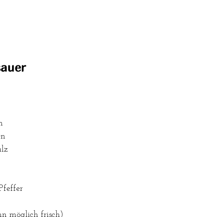
sauer 
n
en
alz
Pfeffer
nn möglich frisch)