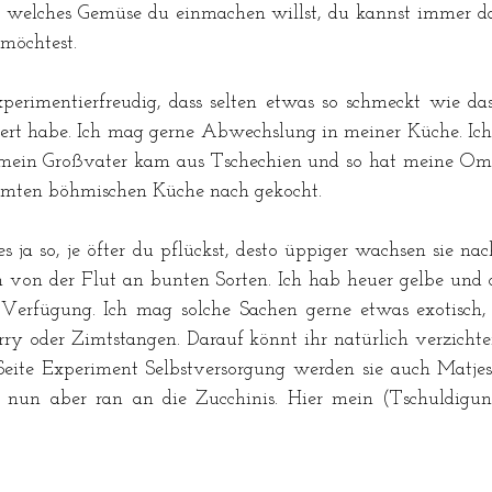
l welches Gemüse du einmachen willst, du kannst immer da
möchtest. 
xperimentierfreudig, dass selten etwas so schmeckt wie da
ert habe. Ich mag gerne Abwechslung in meiner Küche. Ich
mein Großvater kam aus Tschechien und so hat meine Oma s
hmten böhmischen Küche nach gekocht.  
 es ja so, je öfter du pflückst, desto üppiger wachsen sie n
 von der Flut an bunten Sorten. Ich hab heuer gelbe und di
Verfügung. Ich mag solche Sachen gerne etwas exotisch, d
y oder Zimtstangen. Darauf könnt ihr natürlich verzichte
 Seite Experiment Selbstversorgung werden sie auch Matjes
, nun aber ran an die Zucchinis. Hier mein (Tschuldig