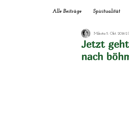
Alle Beiträge
Spiritualität
Mikota
5. Okt. 2016
2 
Garten
Haushalt
He
Jetzt geh
nach böhm
Schönheit
Selbstversorg
Sinnfluencer