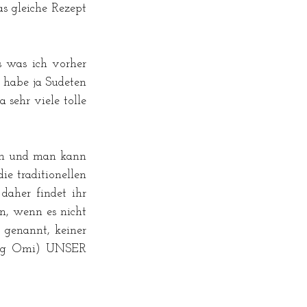
s gleiche Rezept 
s was ich vorher 
 habe ja Sudeten 
ehr viele tolle 
ach und man kann 
e traditionellen 
aher findet ihr 
n, wenn es nicht 
 genannt, keiner 
ung Omi) UNSER 