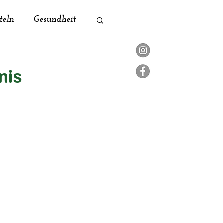
teln
Gesundheit
ik
Naturküche
nis
Zero Waste