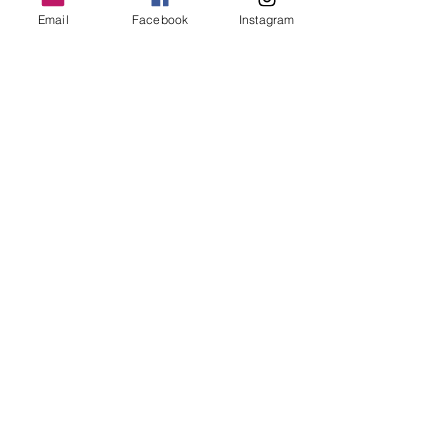
Mein Buchtipp für euch: 
Email
Facebook
Instagram
Spiritualität
Brauchtum
DIY Basteln